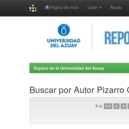
Página de inicio
Listar
Ayuda
Skip
navigation
Dspace de la Universidad del Azuay
Buscar por Autor Pizarro 
Ir a:
0-9
A
B