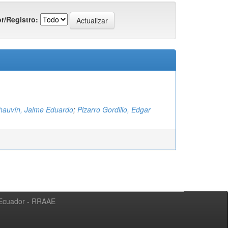
r/Registro:
hauvín, Jaime Eduardo
;
Pizarro Gordillo, Edgar
l Ecuador - RRAAE