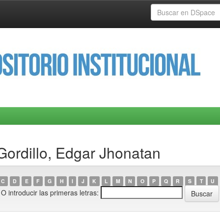
Gordillo, Edgar Jhonatan
C
D
E
F
G
H
I
J
K
L
M
N
O
P
Q
R
S
T
U
O introducir las primeras letras: