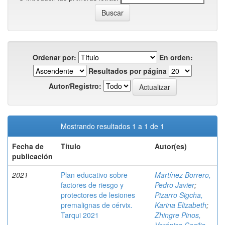
Ordenar por:
En orden:
Resultados por página
Autor/Registro:
Mostrando resultados 1 a 1 de 1
Fecha de
Título
Autor(es)
publicación
2021
Plan educativo sobre
Martínez Borrero,
factores de riesgo y
Pedro Javier
;
protectores de lesiones
Pizarro Sigcha,
premalignas de cérvix.
Karina Elizabeth
;
Tarqui 2021
Zhingre Pinos,