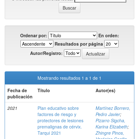
Ordenar por:
En orden:
Resultados por página
Autor/Registro:
Mostrando resultados 1 a 1 de 1
Fecha de
Título
Autor(es)
publicación
2021
Plan educativo sobre
Martínez Borrero,
factores de riesgo y
Pedro Javier
;
protectores de lesiones
Pizarro Sigcha,
premalignas de cérvix.
Karina Elizabeth
;
Tarqui 2021
Zhingre Pinos,