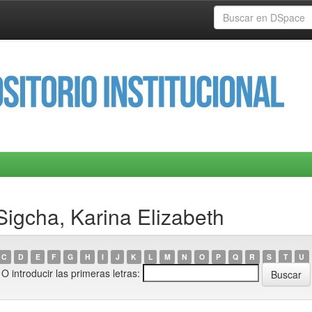
Sigcha, Karina Elizabeth
C
D
E
F
G
H
I
J
K
L
M
N
O
P
Q
R
S
T
U
O introducir las primeras letras: