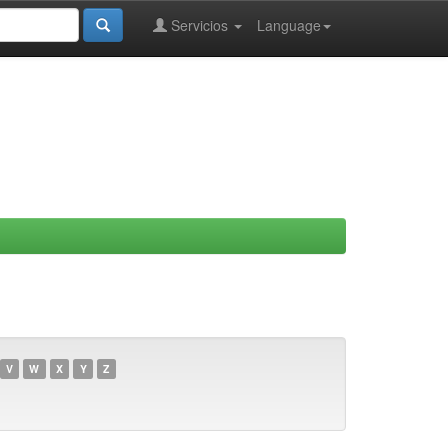
Servicios
Language
V
W
X
Y
Z