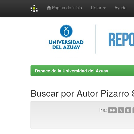
Página de inicio
Listar
Ayuda
Skip
navigation
Dspace de la Universidad del Azuay
Buscar por Autor Pizarro 
Ir a:
0-9
A
B