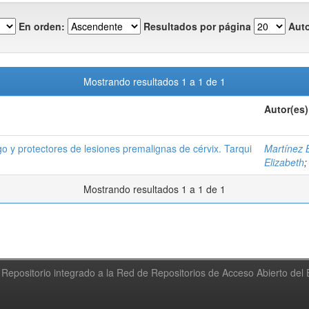
En orden:
Resultados por página
Auto
Mostrando resultados 1 a 1 de 1
Autor(es)
go y protectores de lesiones premalignas de cérvix. Tarqui
Martínez B
Elizabeth
Mostrando resultados 1 a 1 de 1
Repositorio integrado a la Red de Repositorios de Acceso Abierto de