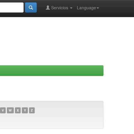
Servicios
Language
V
W
X
Y
Z