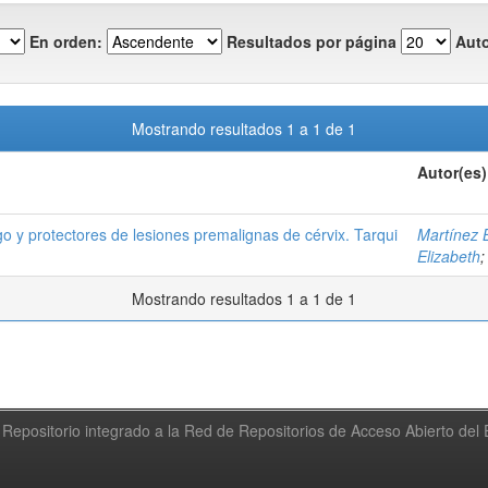
En orden:
Resultados por página
Auto
Mostrando resultados 1 a 1 de 1
Autor(es)
go y protectores de lesiones premalignas de cérvix. Tarqui
Martínez B
Elizabeth
Mostrando resultados 1 a 1 de 1
Repositorio integrado a la Red de Repositorios de Acceso Abierto de