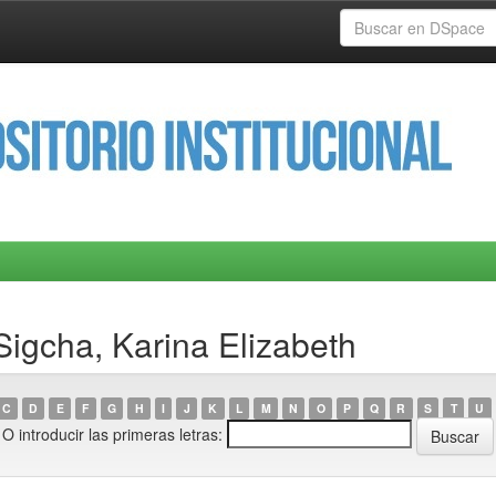
Sigcha, Karina Elizabeth
C
D
E
F
G
H
I
J
K
L
M
N
O
P
Q
R
S
T
U
O introducir las primeras letras: