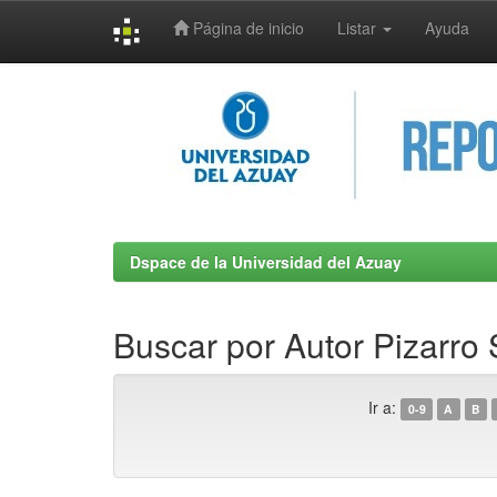
Página de inicio
Listar
Ayuda
Skip
navigation
Dspace de la Universidad del Azuay
Buscar por Autor Pizarro 
Ir a:
0-9
A
B