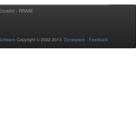
l Ecuador - RRAAE
oftware
Copyright © 2002-2013
Duraspace
-
Feedback