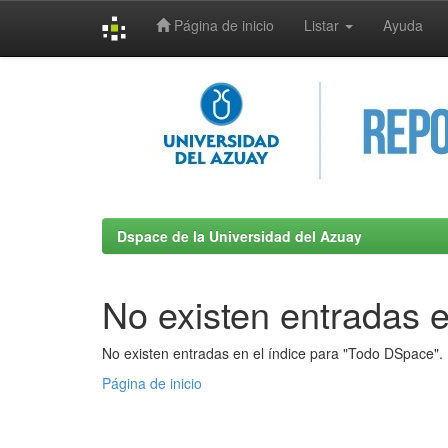
Página de inicio
Listar
Ayuda
Skip
navigation
Dspace de la Universidad del Azuay
No existen entradas e
No existen entradas en el índice para "Todo DSpace".
Página de inicio