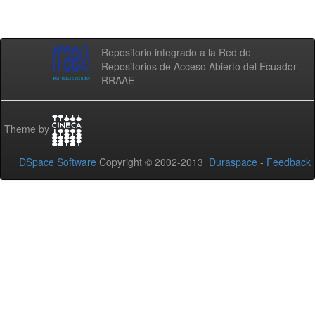
Repositorio integrado a la Red de
Repositorios de Acceso Abierto del Ecuador -
RRAAE
Theme by
DSpace Software
Copyright © 2002-2013
Duraspace
-
Feedback