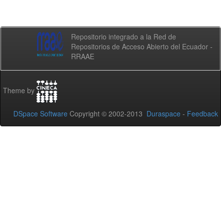
Repositorio integrado a la Red de
Repositorios de Acceso Abierto del Ecuador -
RRAAE
Theme by
DSpace Software
Copyright © 2002-2013
Duraspace
-
Feedback