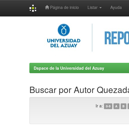
Página de inicio
Listar
Ayuda
Skip
navigation
Dspace de la Universidad del Azuay
Buscar por Autor Quezada
Ir a:
0-9
A
B