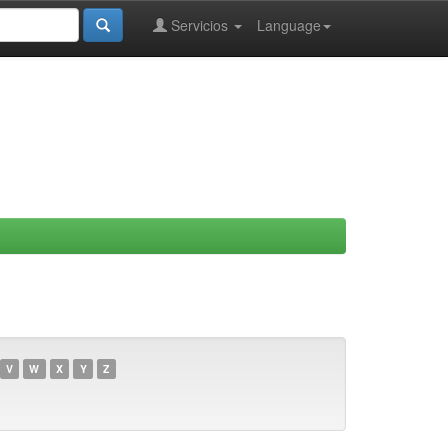
Servicios
Language
V
W
X
Y
Z