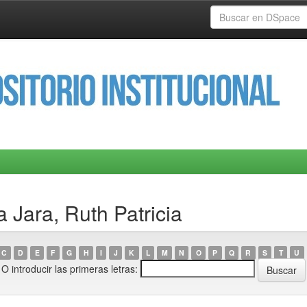
 Jara, Ruth Patricia
C
D
E
F
G
H
I
J
K
L
M
N
O
P
Q
R
S
T
U
O introducir las primeras letras: