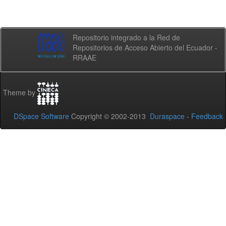
Repositorio integrado a la Red de
Repositorios de Acceso Abierto del Ecuador -
RRAAE
Theme by
DSpace Software
Copyright © 2002-2013
Duraspace
-
Feedback