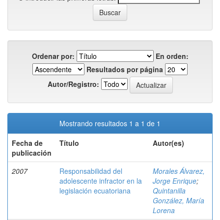
Ordenar por:
En orden:
Resultados por página
Autor/Registro:
Mostrando resultados 1 a 1 de 1
Fecha de
Título
Autor(es)
publicación
2007
Responsabilidad del
Morales Álvarez,
adolescente infractor en la
Jorge Enrique
;
legislación ecuatoriana
Quintanilla
González, María
Lorena