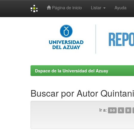
Página de inicio
Listar
Ayuda
Skip
navigation
Dspace de la Universidad del Azuay
Buscar por Autor Quintan
Ir a:
0-9
A
B