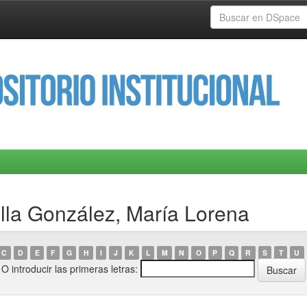
illa González, María Lorena
C
D
E
F
G
H
I
J
K
L
M
N
O
P
Q
R
S
T
U
O introducir las primeras letras: