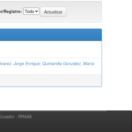
r/Registro:
lvarez, Jorge Enrique
;
Quintanilla González, María
l Ecuador - RRAAE