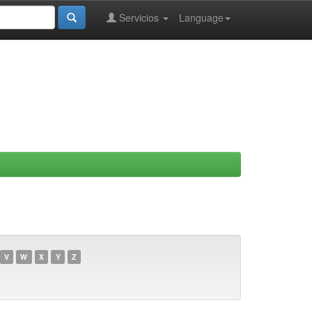
Servicios
Language
V
W
X
Y
Z