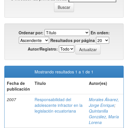
Ordenar por:
En orden:
Resultados por página
Autor/Registro:
Mostrando resultados 1 a 1 de 1
Fecha de
Título
Autor(es)
publicación
2007
Responsabilidad del
Morales Álvarez,
adolescente infractor en la
Jorge Enrique
;
legislación ecuatoriana
Quintanilla
González, María
Lorena