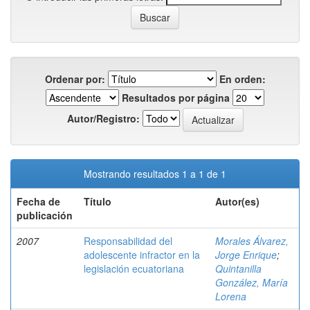
Ordenar por:
En orden:
Resultados por página
Autor/Registro:
Mostrando resultados 1 a 1 de 1
Fecha de
Título
Autor(es)
publicación
2007
Responsabilidad del
Morales Álvarez,
adolescente infractor en la
Jorge Enrique
;
legislación ecuatoriana
Quintanilla
González, María
Lorena