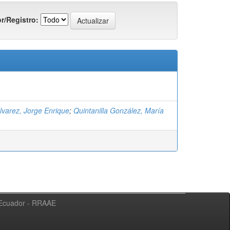
r/Registro:
lvarez, Jorge Enrique
;
Quintanilla González, María
l Ecuador - RRAAE