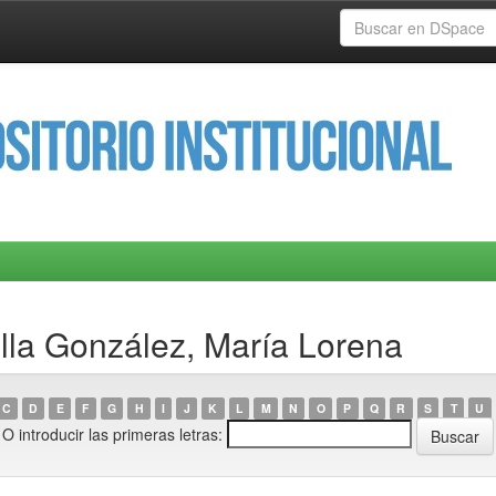
illa González, María Lorena
C
D
E
F
G
H
I
J
K
L
M
N
O
P
Q
R
S
T
U
O introducir las primeras letras: