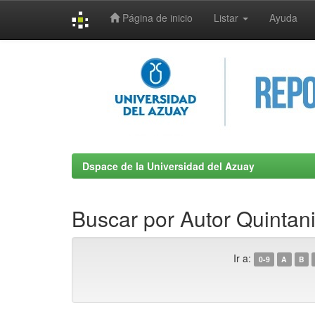
Página de inicio
Listar
Ayuda
Skip
navigation
Dspace de la Universidad del Azuay
Buscar por Autor Quintan
Ir a:
0-9
A
B