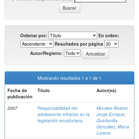
Ordenar por:
En orden:
Resultados por página
Autor/Registro:
Mostrando resultados 1 a 1 de 1
Fecha de
Título
Autor(es)
publicación
2007
Responsabilidad del
Morales Álvarez,
adolescente infractor en la
Jorge Enrique
;
legislación ecuatoriana
Quintanilla
González, María
Lorena