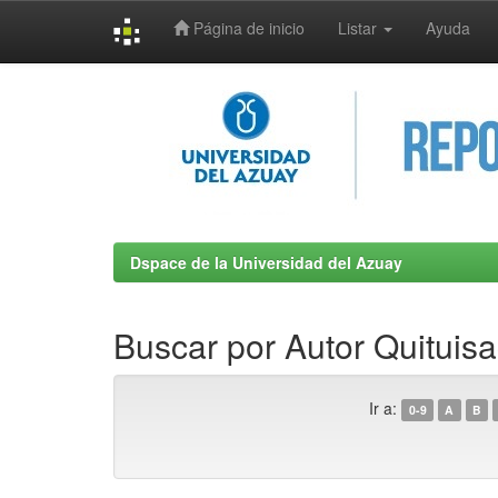
Página de inicio
Listar
Ayuda
Skip
navigation
Dspace de la Universidad del Azuay
Buscar por Autor Quituis
Ir a:
0-9
A
B