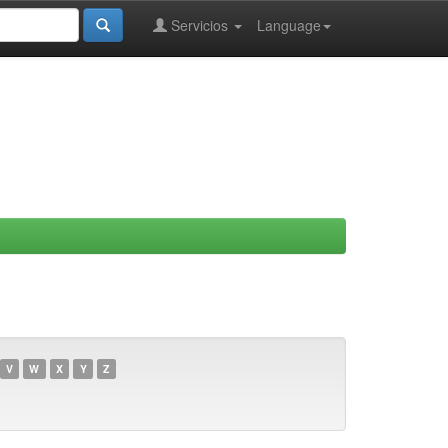
Servicios
Language
V
W
X
Y
Z