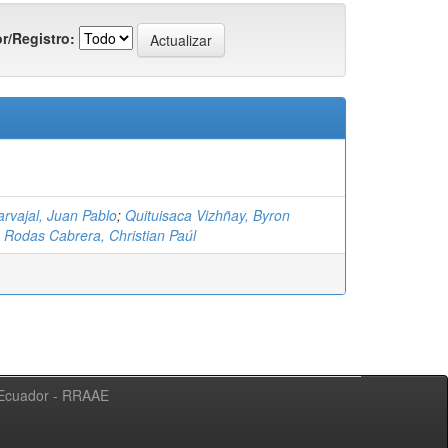
r/Registro:
rvajal, Juan Pablo
;
Quituisaca Vizhñay, Byron
;
Rodas Cabrera, Christian Paúl
l Ecuador - RRAAE