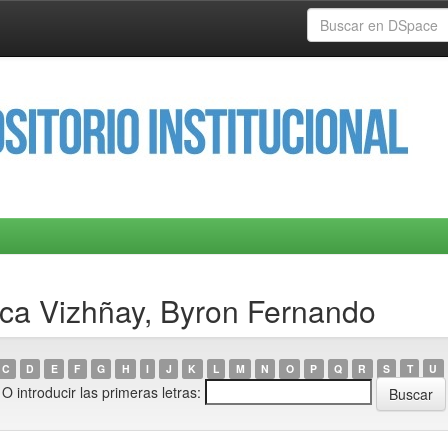
aca Vizhñay, Byron Fernando
C
D
E
F
G
H
I
J
K
L
M
N
O
P
Q
R
S
T
U
O introducir las primeras letras: