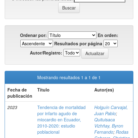
Ordenar por:
En orden:
Resultados por página
Autor/Registro:
Mostrando resultados 1 a 1 de 1
Fecha de
Título
Autor(es)
publicación
2023
Tendencia de mortalidad
Holguín Carvajal,
por infarto agudo de
Juan Pablo
;
miocardio en Ecuador,
Quituisaca
2010-2020: estudio
Vizhñay, Byron
poblacional
Fernando
;
Rodas