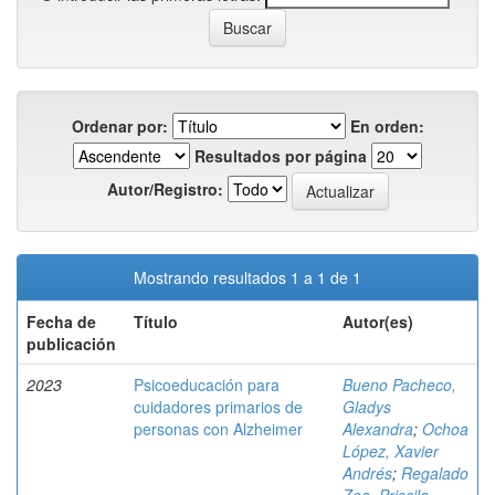
Ordenar por:
En orden:
Resultados por página
Autor/Registro:
Mostrando resultados 1 a 1 de 1
Fecha de
Título
Autor(es)
publicación
2023
Psicoeducación para
Bueno Pacheco,
cuidadores primarios de
Gladys
personas con Alzheimer
Alexandra
;
Ochoa
López, Xavier
Andrés
;
Regalado