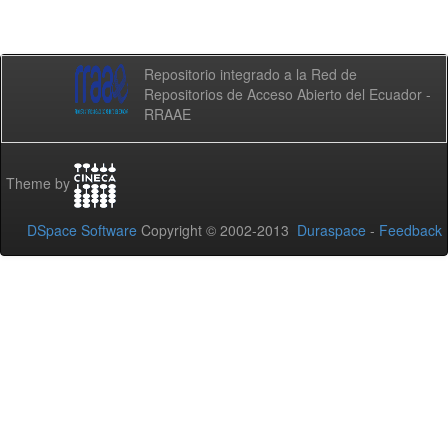
Repositorio integrado a la Red de
Repositorios de Acceso Abierto del Ecuador -
RRAAE
Theme by
DSpace Software
Copyright © 2002-2013
Duraspace
-
Feedback