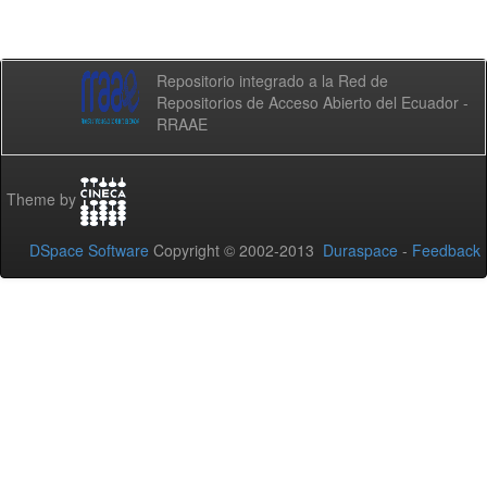
Repositorio integrado a la Red de
Repositorios de Acceso Abierto del Ecuador -
RRAAE
Theme by
DSpace Software
Copyright © 2002-2013
Duraspace
-
Feedback