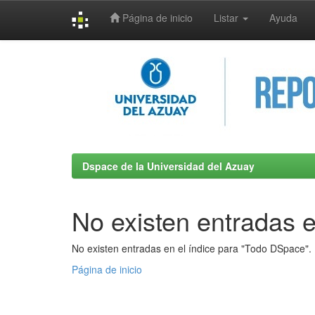
Página de inicio
Listar
Ayuda
Skip
navigation
Dspace de la Universidad del Azuay
No existen entradas e
No existen entradas en el índice para "Todo DSpace".
Página de inicio