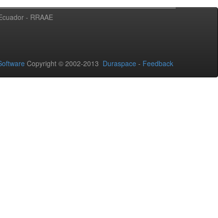
l Ecuador - RRAAE
oftware
Copyright © 2002-2013
Duraspace
-
Feedback