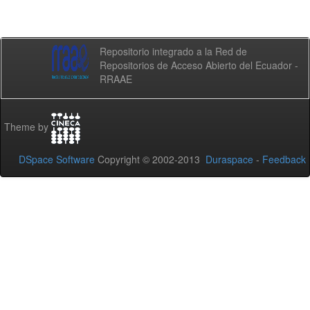
Repositorio integrado a la Red de
Repositorios de Acceso Abierto del Ecuador -
RRAAE
Theme by
DSpace Software
Copyright © 2002-2013
Duraspace
-
Feedback