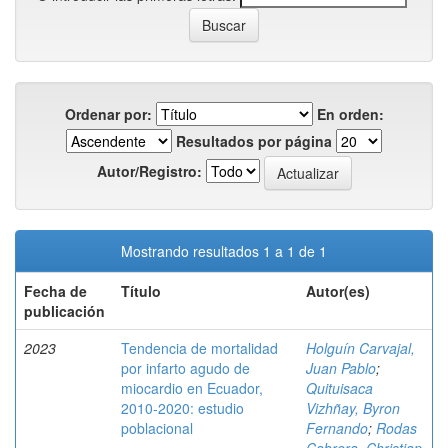
Ordenar por:
En orden:
Resultados por página
Autor/Registro:
Mostrando resultados 1 a 1 de 1
Fecha de
Título
Autor(es)
publicación
2023
Tendencia de mortalidad
Holguín Carvajal,
por infarto agudo de
Juan Pablo
;
miocardio en Ecuador,
Quituisaca
2010-2020: estudio
Vizhñay, Byron
poblacional
Fernando
;
Rodas