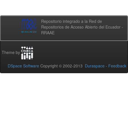
Repositorio integrado a la Red de
Repositorios de Acceso Abierto del Ecuador -
RRAAE
Theme by
DSpace Software
Copyright © 2002-2013
Duraspace
-
Feedback