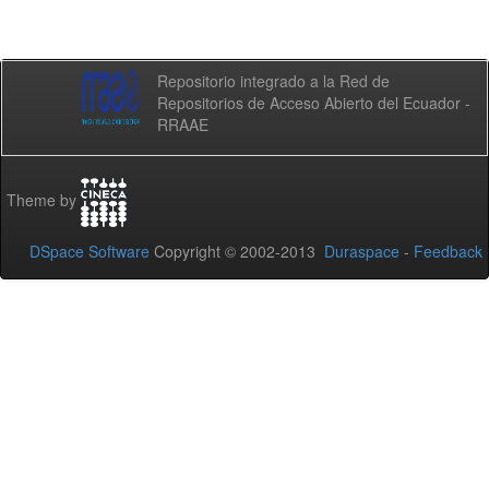
Repositorio integrado a la Red de
Repositorios de Acceso Abierto del Ecuador -
RRAAE
Theme by
DSpace Software
Copyright © 2002-2013
Duraspace
-
Feedback