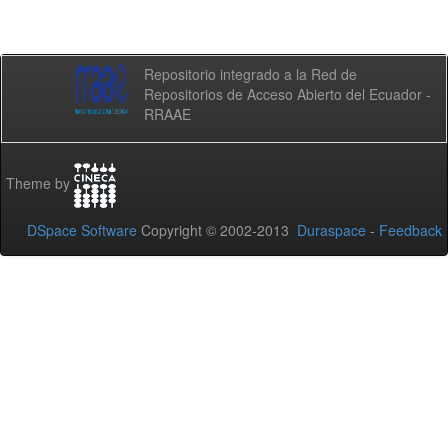
Repositorio integrado a la Red de
Repositorios de Acceso Abierto del Ecuador -
RRAAE
Theme by
DSpace Software
Copyright © 2002-2013
Duraspace
-
Feedback