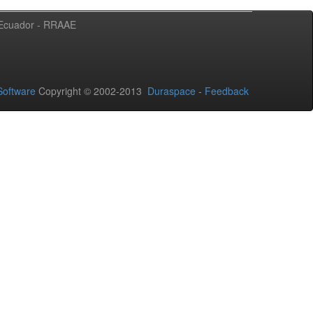
l Ecuador - RRAAE
oftware
Copyright © 2002-2013
Duraspace
-
Feedback