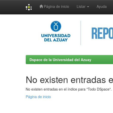
Página de inicio
Listar
Ayuda
Skip
navigation
Dspace de la Universidad del Azuay
No existen entradas e
No existen entradas en el índice para "Todo DSpace".
Página de inicio