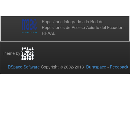
Repositorio integrado a la Red de
Repositorios de Acceso Abierto del Ecuador -
RRAAE
Theme by
DSpace Software
Copyright © 2002-2013
Duraspace
-
Feedback