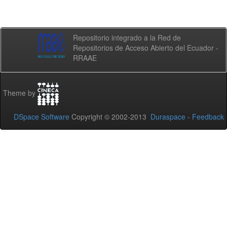
Repositorio integrado a la Red de
Repositorios de Acceso Abierto del Ecuador -
RRAAE
Theme by
DSpace Software
Copyright © 2002-2013
Duraspace
-
Feedback