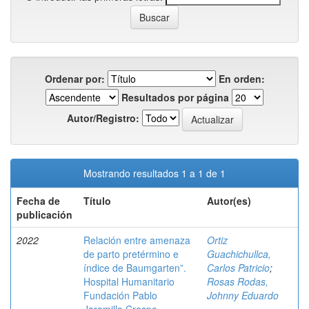
Ordenar por:
En orden:
Resultados por página
Autor/Registro:
Mostrando resultados 1 a 1 de 1
Fecha de
Título
Autor(es)
publicación
2022
Relación entre amenaza
Ortiz
de parto pretérmino e
Guachichullca,
índice de Baumgarten”.
Carlos Patricio
;
Hospital Humanitario
Rosas Rodas,
Fundación Pablo
Johnny Eduardo