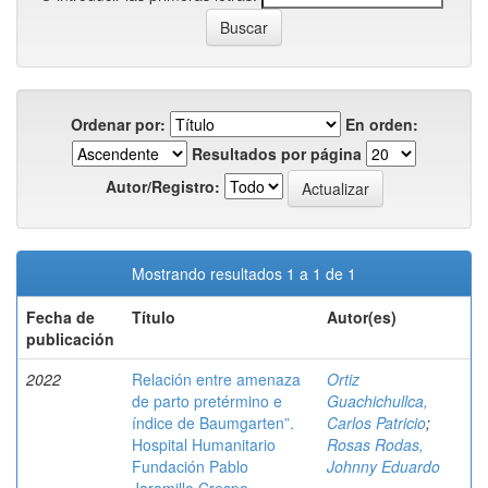
Ordenar por:
En orden:
Resultados por página
Autor/Registro:
Mostrando resultados 1 a 1 de 1
Fecha de
Título
Autor(es)
publicación
2022
Relación entre amenaza
Ortiz
de parto pretérmino e
Guachichullca,
índice de Baumgarten”.
Carlos Patricio
;
Hospital Humanitario
Rosas Rodas,
Fundación Pablo
Johnny Eduardo