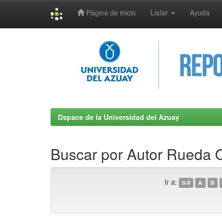
Página de inicio
Listar
Ayuda
Skip
navigation
Dspace de la Universidad del Azuay
Buscar por Autor Rueda 
Ir a:
0-9
A
B