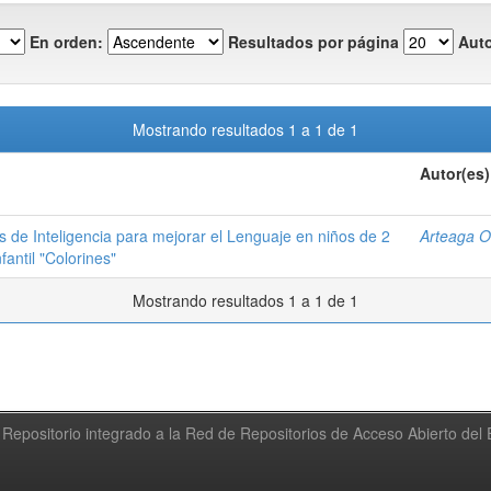
En orden:
Resultados por página
Auto
Mostrando resultados 1 a 1 de 1
Autor(es)
s de Inteligencia para mejorar el Lenguaje en niños de 2
Arteaga Or
fantil "Colorines"
Mostrando resultados 1 a 1 de 1
Repositorio integrado a la Red de Repositorios de Acceso Abierto de