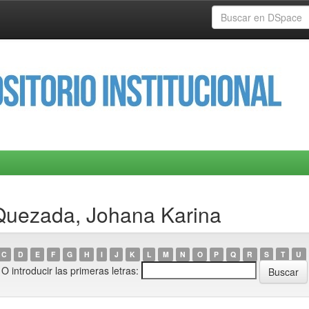
Quezada, Johana Karina
C
D
E
F
G
H
I
J
K
L
M
N
O
P
Q
R
S
T
U
O introducir las primeras letras: