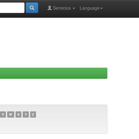
Servicios
Language
V
W
X
Y
Z