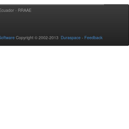
l Ecuador - RRAAE
oftware
Copyright © 2002-2013
Duraspace
-
Feedback