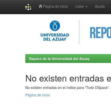
Página de inicio
Listar
Ayuda
Skip
navigation
Dspace de la Universidad del Azuay
No existen entradas e
No existen entradas en el índice para "Todo DSpace".
Página de inicio