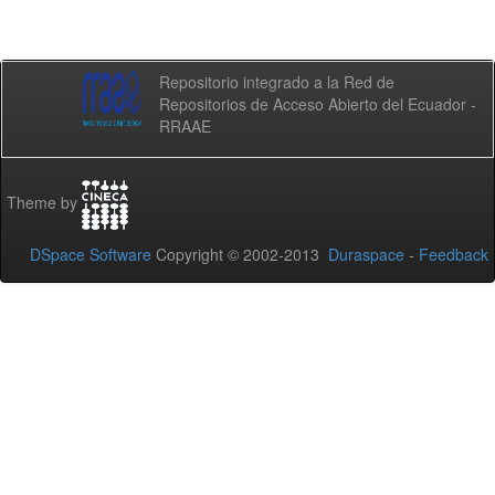
Repositorio integrado a la Red de
Repositorios de Acceso Abierto del Ecuador -
RRAAE
Theme by
DSpace Software
Copyright © 2002-2013
Duraspace
-
Feedback