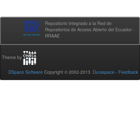
Repositorio integrado a la Red de
Repositorios de Acceso Abierto del Ecuador -
RRAAE
Theme by
DSpace Software
Copyright © 2002-2013
Duraspace
-
Feedback