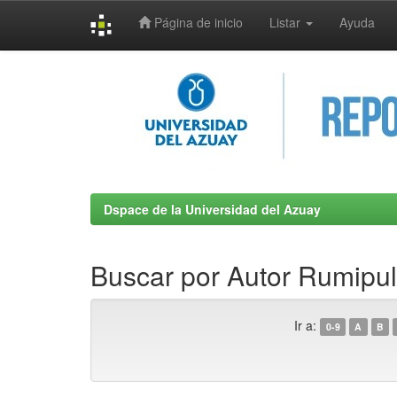
Página de inicio
Listar
Ayuda
Skip
navigation
Dspace de la Universidad del Azuay
Buscar por Autor Rumipul
Ir a:
0-9
A
B