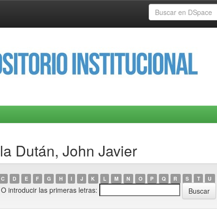
la Dután, John Javier
C
D
E
F
G
H
I
J
K
L
M
N
O
P
Q
R
S
T
U
O introducir las primeras letras: