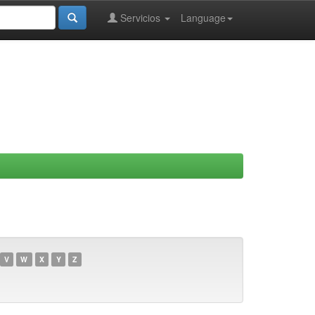
Servicios
Language
V
W
X
Y
Z