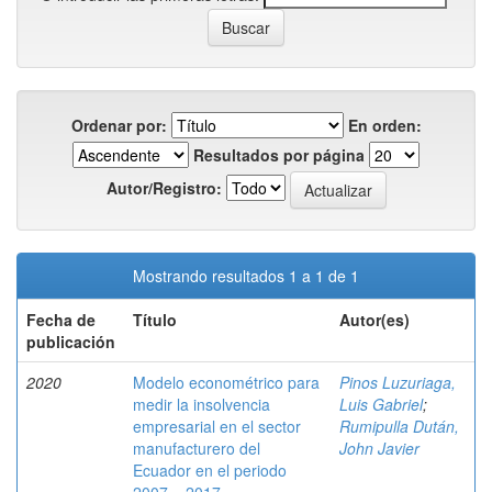
Ordenar por:
En orden:
Resultados por página
Autor/Registro:
Mostrando resultados 1 a 1 de 1
Fecha de
Título
Autor(es)
publicación
2020
Modelo econométrico para
Pinos Luzuriaga,
medir la insolvencia
Luis Gabriel
;
empresarial en el sector
Rumipulla Dután,
manufacturero del
John Javier
Ecuador en el periodo