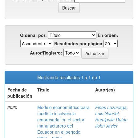
Ordenar por:
En orden:
Resultados por página
Autor/Registro:
Mostrando resultados 1 a 1 de 1
Fecha de
Título
Autor(es)
publicación
2020
Modelo econométrico para
Pinos Luzuriaga,
medir la insolvencia
Luis Gabriel
;
empresarial en el sector
Rumipulla Dután,
manufacturero del
John Javier
Ecuador en el periodo