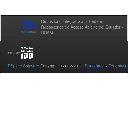
Repositorio integrado a la Red de
Repositorios de Acceso Abierto del Ecuador -
RRAAE
Theme by
DSpace Software
Copyright © 2002-2013
Duraspace
-
Feedback