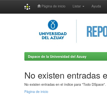
Página de inicio
Listar
Ayuda
Skip
navigation
Dspace de la Universidad del Azuay
No existen entradas e
No existen entradas en el índice para "Todo DSpace".
Página de inicio