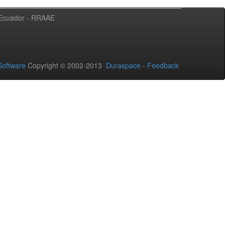
l Ecuador - RRAAE
oftware
Copyright © 2002-2013
Duraspace
-
Feedback