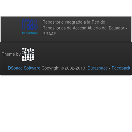
Repositorio integrado a la Red de
Repositorios de Acceso Abierto del Ecuador -
RRAAE
Theme by
DSpace Software
Copyright © 2002-2013
Duraspace
-
Feedback