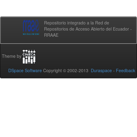
Repositorio integrado a la Red de
Repositorios de Acceso Abierto del Ecuador -
RRAAE
Theme by
DSpace Software
Copyright © 2002-2013
Duraspace
-
Feedback