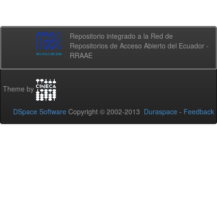
Repositorio integrado a la Red de
Repositorios de Acceso Abierto del Ecuador -
RRAAE
Theme by
DSpace Software
Copyright © 2002-2013
Duraspace
-
Feedback