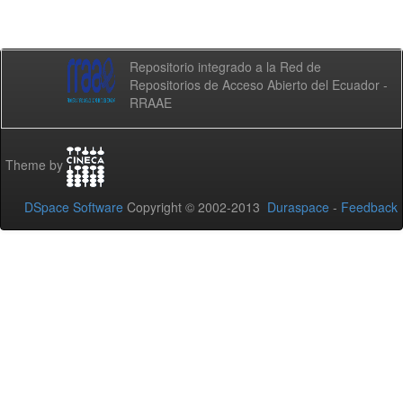
Repositorio integrado a la Red de
Repositorios de Acceso Abierto del Ecuador -
RRAAE
Theme by
DSpace Software
Copyright © 2002-2013
Duraspace
-
Feedback