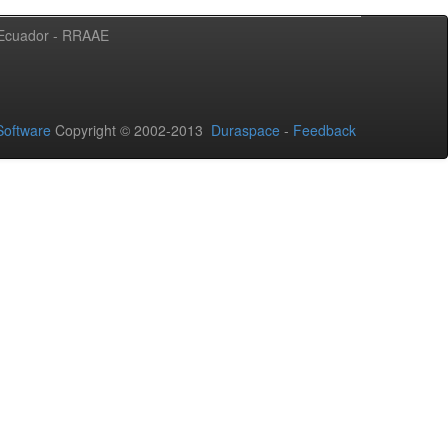
l Ecuador - RRAAE
oftware
Copyright © 2002-2013
Duraspace
-
Feedback