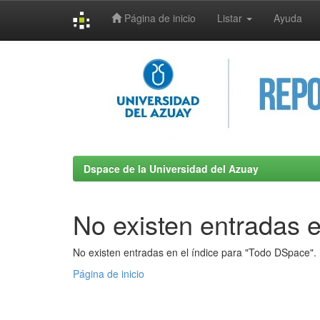
Página de inicio
Listar
Ayuda
Skip
navigation
Dspace de la Universidad del Azuay
No existen entradas e
No existen entradas en el índice para "Todo DSpace".
Página de inicio