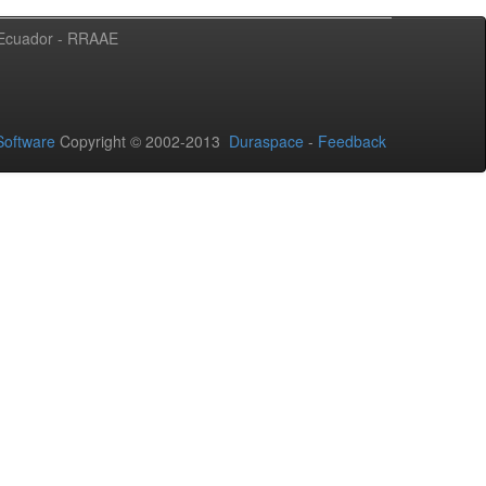
l Ecuador - RRAAE
oftware
Copyright © 2002-2013
Duraspace
-
Feedback