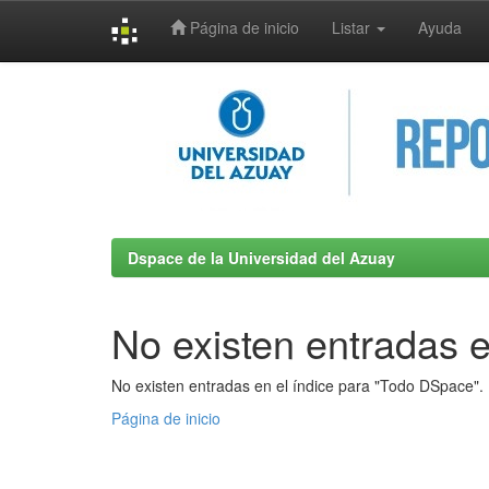
Página de inicio
Listar
Ayuda
Skip
navigation
Dspace de la Universidad del Azuay
No existen entradas e
No existen entradas en el índice para "Todo DSpace".
Página de inicio