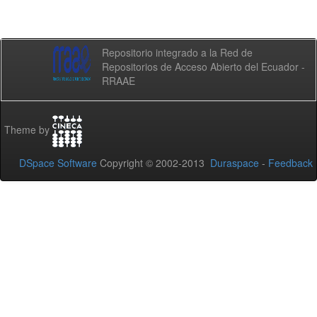
Repositorio integrado a la Red de
Repositorios de Acceso Abierto del Ecuador -
RRAAE
Theme by
DSpace Software
Copyright © 2002-2013
Duraspace
-
Feedback