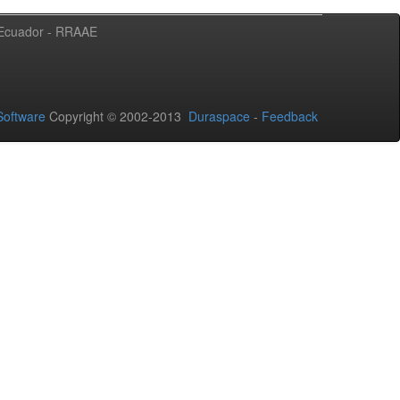
l Ecuador - RRAAE
oftware
Copyright © 2002-2013
Duraspace
-
Feedback