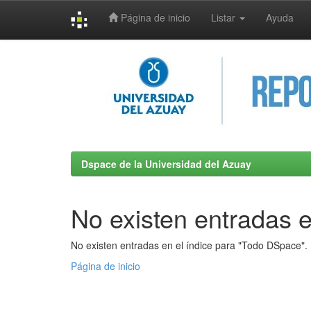
Página de inicio
Listar
Ayuda
Skip
navigation
Dspace de la Universidad del Azuay
No existen entradas e
No existen entradas en el índice para "Todo DSpace".
Página de inicio