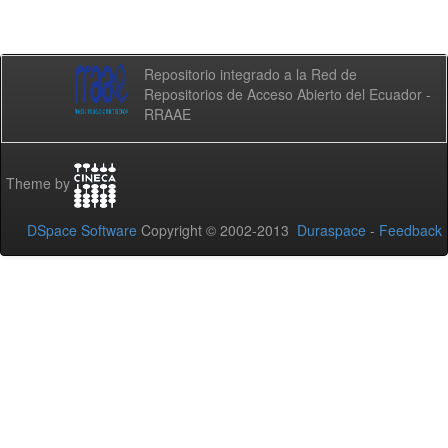
Repositorio integrado a la Red de
Repositorios de Acceso Abierto del Ecuador -
RRAAE
Theme by
DSpace Software
Copyright © 2002-2013
Duraspace
-
Feedback